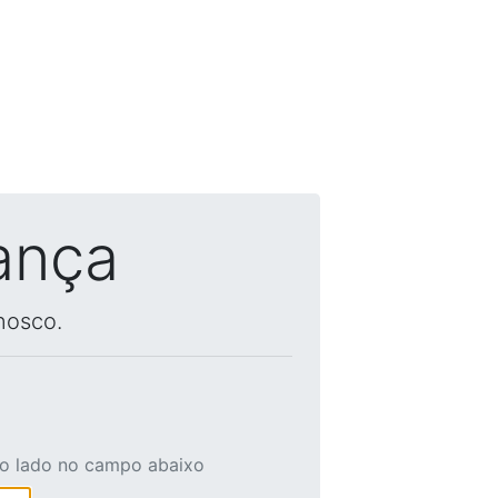
ança
nosco.
ao lado no campo abaixo