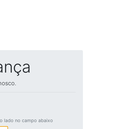
ança
nosco.
ao lado no campo abaixo