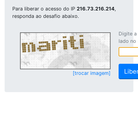
Para liberar o acesso
do IP
216.73.216.214
,
responda ao desafio abaixo.
Digite 
lado no
[trocar imagem]