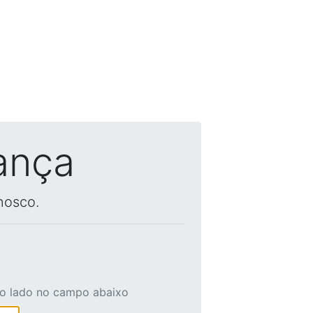
ança
nosco.
ao lado no campo abaixo