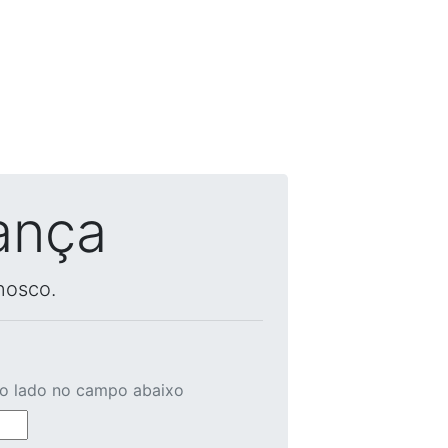
ança
nosco.
ao lado no campo abaixo