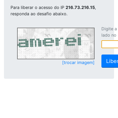
Para liberar o acesso
do IP
216.73.216.15
,
responda ao desafio abaixo.
Digite 
lado no
[trocar imagem]