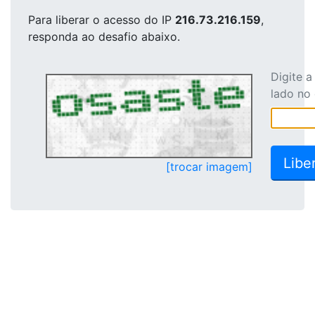
Para liberar o acesso
do IP
216.73.216.159
,
responda ao desafio abaixo.
Digite 
lado no
[trocar imagem]