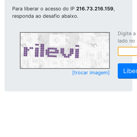
Para liberar o acesso
do IP
216.73.216.159
,
responda ao desafio abaixo.
Digite 
lado no
[trocar imagem]